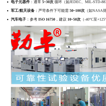
电子元器件
：通常
5~30次
循环（如JEDEC、MIL-STD-8
军工/航天设备
：严苛条件下可能需
50~100次
（如NASA
汽车电子
：参考
ISO 16750
，建议
10~50次
（-40°C至+12