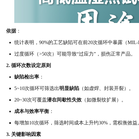
依据
：
统计表明，90%的工艺缺陷可在前20次循环中暴露（MIL-H
过度循环（>50次）可能导致“过应力”，损伤正常产品。
2. 循环次数设定原则
缺陷检出率
：
5~10次循环可筛选出
明显缺陷
（如虚焊、封装开裂）。
20~30次可覆盖
潜在间歇性失效
（如微裂纹扩展）。
成本与效率平衡
：
每增加10次循环，筛选时间成本上升约30%，需权衡效益
3. 关键影响因素