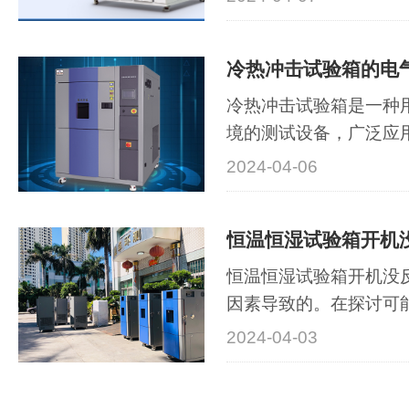
境下的性能和稳定性。
中，试验室可能会出现
冷热冲击试验箱的电
统故障、加热系统故障
这些故障不仅会···
冷热冲击试验箱是一种
境的测试设备，广泛应
空航天等行业的产品质
2024-04-06
介绍冷热冲击试验箱的
读者更好地了解和应用
冲击试验箱的电气安装
面，包括电源线···
恒温恒湿试验箱开机没
因素导致的。在探讨可
首先需要了解恒温恒湿
2024-04-03
理。这种设备通常包括
控制系统、空气循环系