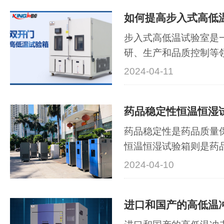
定的性能，成为了业界
击可靠性测试作为一种
于确保LED户外灯···
步入式高低温试验室是
研、生产和品质控制等
寿命的长短直接影响到
2024-04-11
用效果。因此，提高步
使用寿命，对于保证设
药品稳定性恒温恒湿
使用成本具有重要意义
备选型、使用环···
药品稳定性是药品质量
恒温恒湿试验箱则是药
设备之一。为了确保药
2024-04-10
性和可靠性，恒温恒湿
关重要。本文将对药品
箱的相关标准进行详细
生产企业提供···