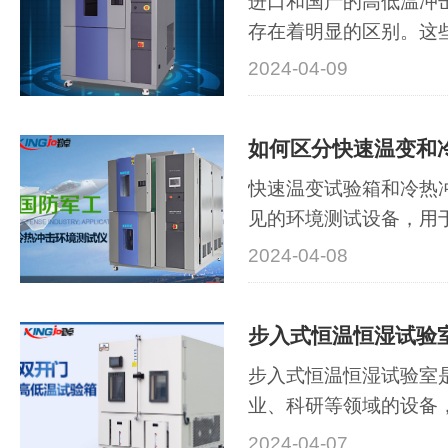
进口和国产的高低温冲
存在着明显的区别。这
术水平、产品质量、售
2024-04-09
面。下面，我们将详细
先，从技术水平来看，
如何区分快速温变和
验箱通常拥有更成熟的
采用了新的科研···
快速温变试验箱和冷热
见的环境测试设备，用
度条件下的性能表现。
2024-04-08
上有所相似，但在测试
度范围、测试时间等方
本文将详细介绍如何区
一、测试原理：···
步入式恒温恒湿试验室
业、科研等领域的设备
下的温度和湿度条件，
2024-04-07