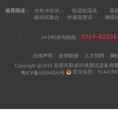
推荐阅读：
冷热冲击试···
恒温恒湿试···
高低
振动试验台
快速温变试···
淋雨
上一
0769-82205
24小时咨询热线：
法律声明
友情链接
人才招聘
网
Copyright @2018 东莞市勤卓环境测试设备
营业执照：91441900
粤ICP备10204926号