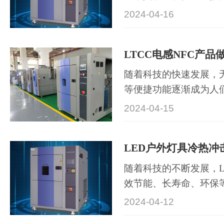
安全。为了确保车载摄
2024-04-16
下都能稳定工作，冷热
至关重要的环节。本文
头进行冷热冲击测试的
制造和应用领···
随着科技的快速发展，
等便捷功能逐渐成为人
而NFC（Near Field Co
2024-04-15
无线通信）技术正是这
作为NFC技术的核心组件
1
Temperature Co-fire
瓷）电感在···
随着科技的不断发展，L
效节能、长寿命、环保
的应用越来越广泛。然
2024-04-12
变，LED灯具在恶劣气