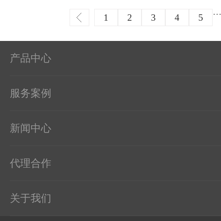
和调节环境的箱体。当
··
时，我们可以···
1
2
3
4
5
产品中心
服务案例
新闻中心
代理合作
关于我们